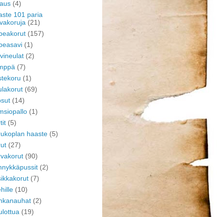
aus
(4)
ste 101 paria
vakoruja
(21)
peakorut
(157)
peasavi
(1)
vineulat
(2)
mppä
(7)
tekoru
(1)
lakorut
(69)
psut
(14)
siopallo
(1)
tit
(5)
ukoplan haaste
(5)
ut
(27)
vakorut
(90)
nykkäpussit
(2)
ikkakorut
(7)
hille
(10)
hkanauhat
(2)
lottua
(19)