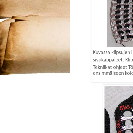
Kuvassa klipsujen 
sivukappaleet.
Kli
Tekniikat ohjeet Tö
ensimmäiseen koloo