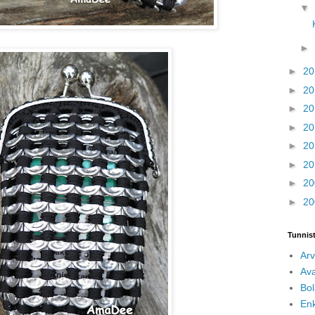
▼
►
►
2
►
2
►
2
►
2
►
2
►
2
►
2
►
2
Tunnis
Arv
Av
Bol
Enk