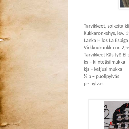
T
arvikkeet, soikeita k
Kukkaronkehys, lev. 
Lanka Hilos La Espiga
Virkkuukoukku nr. 2,
Tarvikkeet Käsityö Eli
ks – kiinteäsilmukka
kjs – ketjusilmukka
½ p – puolipylväs
p - pylväs