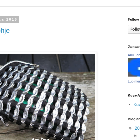
uta 2016
Follow 
hje
Ja naa
Anu Lah
Luo mer
Kuva-A
Ku
Blogiar
▼
2
►