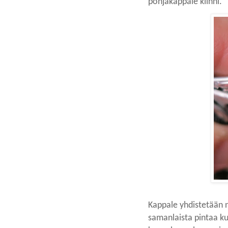
pohjakappale kiinni.
Kappale yhdistetään ne
samanlaista pintaa kui