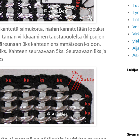
Tut
Työ
Töl
Vet
iinteitä silmukoita, näihin kiinnitetään lopuksi
Vir
a tämän virkkaaminen taustapuolelta (klipsujen
yle
 yläreunaan 3ks kahteen ensimmäiseen koloon.
Äij
ks. Kahteen seuraavaan 5ks. Seuraavaan 8ks ja
Äit
ks
Lukijat
Sivun n