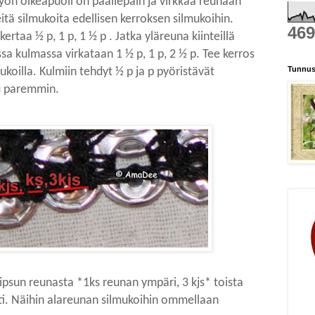
työn oikeapuoli on päällepäin ja virkkaa reunaan
itä silmukoita edellisen kerroksen silmukoihin.
469
ertaa ½ p, 1 p, 1 ½ p . Jatka yläreuna kiinteillä
sa kulmassa virkataan 1 ½ p, 1 p, 2 ½ p. Tee kerros
Tunnus
mukoilla.
Kulmiin tehdyt ½ p ja p pyöristävät
u paremmin.
ipsun reunasta *1ks reunan ympäri, 3 kjs* toista
ti.
Näihin alareunan silmukoihin ommellaan