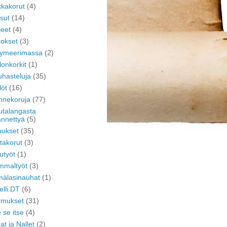
kkakorut
(4)
sut
(14)
eet
(4)
okset
(3)
lymeerimassa
(2)
lonkorkit
(1)
hasteluja
(35)
löt
(16)
nnekoruja
(77)
talangasta
nnettyä
(5)
pukset
(35)
takorut
(3)
utyöt
(1)
mmaltyöt
(3)
mälasinauhat
(1)
elli DT
(6)
rmukset
(31)
 se itse
(4)
dat ja Nallet
(2)