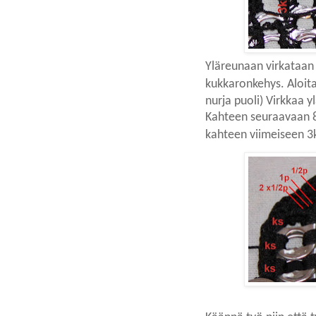
Yläreunaan virkataan k
kukkaronkehys.
Aloit
nurja puoli) Virkkaa
Kahteen seuraavaan 8
kahteen viimeiseen 3