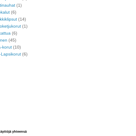
tinauhat
(1)
kalut
(6)
kkiklipsut
(14)
oketjukorut
(1)
kattua
(6)
inen
(45)
ä-korut
(10)
i-Lapsikorut
(6)
äyttöjä yhteensä