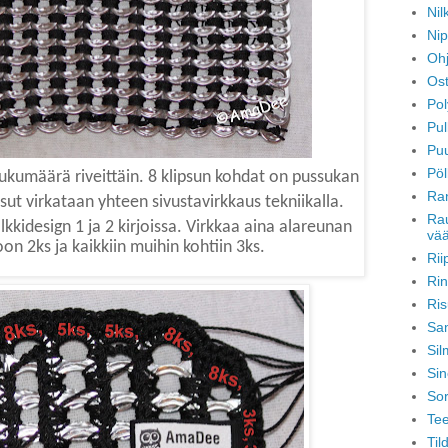
Nil
Nip
Ohj
Ost
Po
Pul
Puu
Pöl
lukumäärä riveittäin.
8 klipsun kohdat on pussukan
Ra
psut virkataan yhteen sivustavirkkaus tekniikalla.
Rau
lkkidesign 1 ja 2 kirjoissa.
Virkkaa aina alareunan
vää
n 2ks ja kaikkiin muihin kohtiin 3ks.
Rii
Rin
Ris
Sa
Sil
Sin
So
Tee
Til