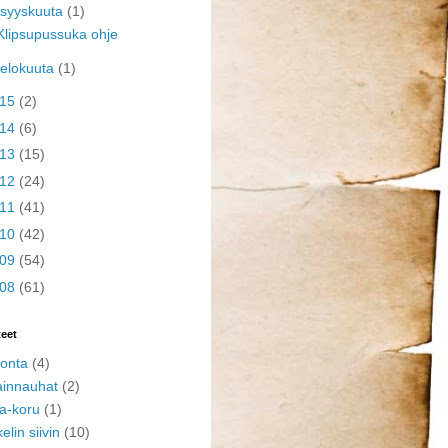
syyskuuta
(1)
Klipsupussuka ohje
elokuuta
(1)
015
(2)
014
(6)
013
(15)
012
(24)
011
(41)
010
(42)
009
(54)
008
(61)
teet
onta
(4)
ainnauhat
(2)
a-koru
(1)
elin siivin
(10)