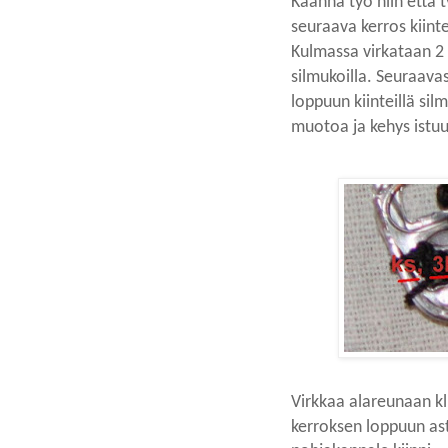
Käännä työ niin että 
seuraava kerros kiinte
Kulmassa virkataan 2 k
silmukoilla. Seuraavas
loppuun kiinteillä sil
muotoa ja kehys istu
Virkkaa alareunaan kl
kerroksen loppuun as