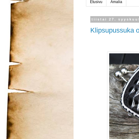
Etusivu
Amalia
tiistai 27. syysku
Klipsupussuka o