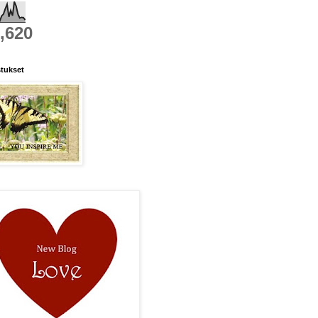
,620
tukset