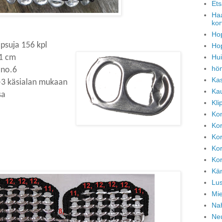
Ets
Haa
kor
Ho
lipsuja 156 kpl
Ho
Hui
11 cm
hö
 no.6
Kas
5-3 käsialan mukaan
Kau
sa
Kli
Kom
Kor
Kor
Kor
Kor
Kän
Lus
Mie
Na
Neu