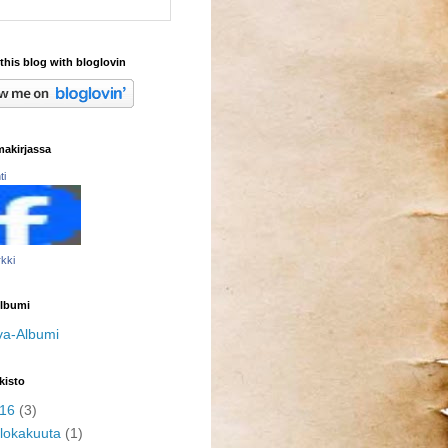
this blog with bloglovin
makirjassa
ti
kki
lbumi
va-Albumi
kisto
016
(3)
lokakuuta
(1)